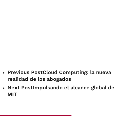
Previous Post
Cloud Computing: la nueva
realidad de los abogados
Next Post
Impulsando el alcance global de
MIT
Share