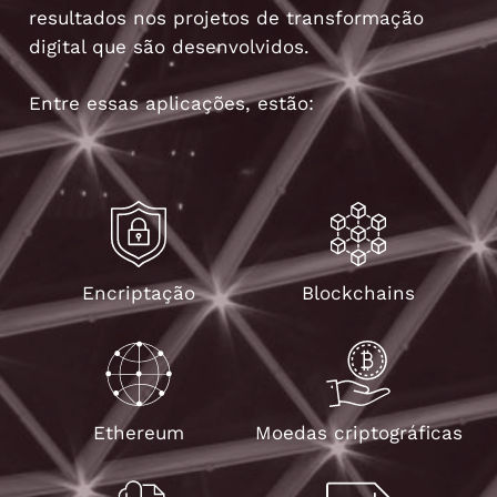
resultados nos projetos de transformação
digital que são desenvolvidos.
Entre essas aplicações, estão:
Encriptação
Blockchains
Ethereum
Moedas criptográficas