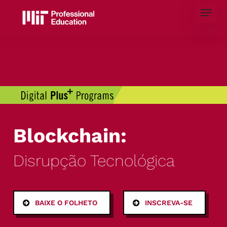
Skip
Menu
to
main
content
Blockchain:
Disrupção Tecnológica
BAIXE O FOLHETO
INSCREVA-SE