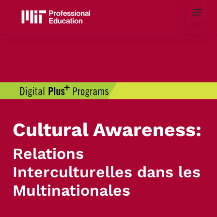
Skip
Menu
to
main
content
Cultural Awareness:
Relations
Interculturelles dans les
Multinationales